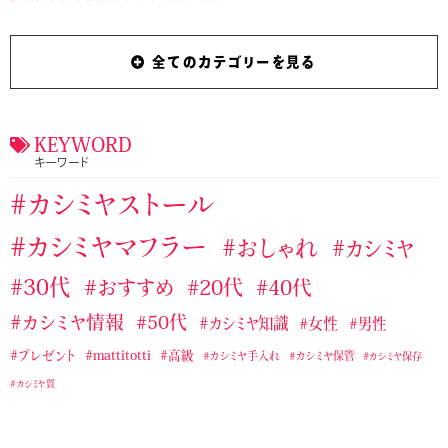
カシミヤストール・マフラー手入れ
カシミヤストール・マフラー手編み
全てのカテゴリーを見る
カシミヤストール・マフラー用ブラシ
カシミヤマフラー
ジョンストンズのおすすめカシミヤストール・マフラー
タケオキクチおすすめカシミヤストール・マフラー
KEYWORD
キーワード
テストカテゴリー１
バーバリーおすすめカシミヤストール・マフラー
カシミヤストール
マッティトッティ
ユニクロおすすめカシミヤストール・マフラー
カシミヤマフラー
おしゃれ
カシミヤ
ラルフローレンのおすすめカシミヤストール・マフラー
30代
おすすめ
20代
40代
ランバンカシミヤストール・マフラー
カシミヤ情報
50代
カシミヤ知識
女性
男性
無印良品のおすすめカシミヤストール・マフラー
プレゼント
mattitotti
高級
カシミヤ手入れ
カシミヤ保管
カシミヤ保存
カシミヤ質