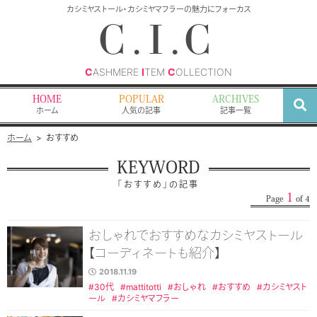
検
カシミヤストール・カシミヤマフラーの魅力にフォーカス
索
C.I.C
C
ASHMERE
I
TEM
C
OLLECTION
HOME
POPULAR
ARCHIVES
ホーム
人気の記事
記事一覧
ホーム
おすすめ
KEYWORD
「おすすめ」の記事
1
Page
of 4
おしゃれでおすすめなカシミヤストール
【コーディネートも紹介】
2018.11.19
#30代
#mattitotti
#おしゃれ
#おすすめ
#カシミヤスト
ール
#カシミヤマフラー