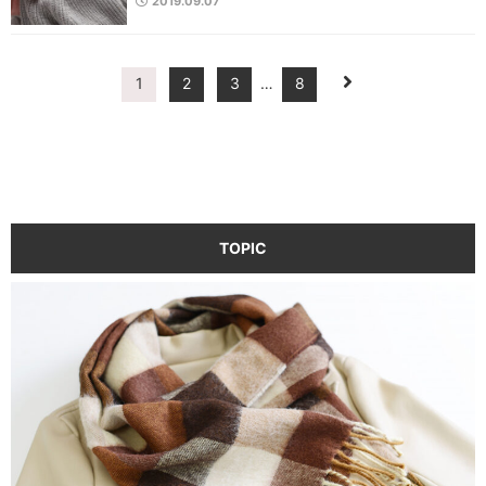
2019.09.07
1
2
3
…
8
TOPIC