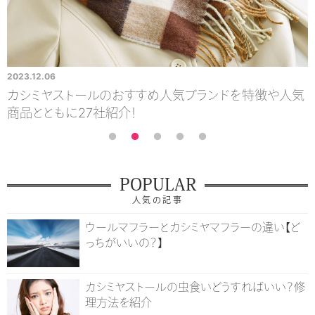
2023.12.06
2
カシミヤストールのおすすめ人気ブランドを特徴や人気
商品とともに27社紹介！
POPULAR
人気の記事
ウールマフラーとカシミヤマフラーの違い【ど
っちがいいの？】
カシミヤストールの虫食いどうすればいい？修
理方法を紹介