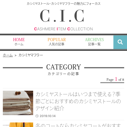
検
カシミヤストール・カシミヤマフラーの魅力にフォーカス
索
C.I.C
C
ASHMERE
I
TEM
C
OLLECTION
HOME
POPULAR
ARCHIVES
ホーム
人気の記事
記事一覧
ホーム
カシミヤマフラー
CATEGORY
カテゴリーの記事
1
Page
of 8
カシミヤストールはいつまで使える？季
節ごとにおすすめのカシミヤストールの
デザイン紹介
2019.10.14
冬のコートならカシミヤコートがおすす