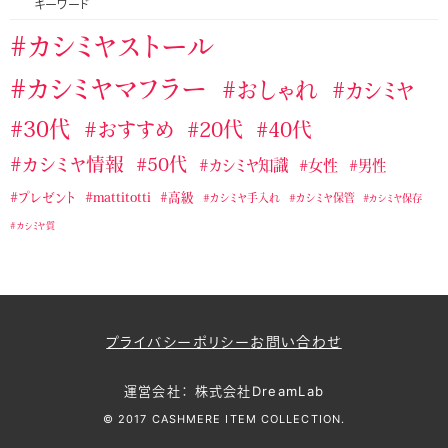
キーワード
テストカテゴリー１
バーバリーおすすめカシミヤストール・マフラー
カシミヤストール
マッティトッティ
ユニクロおすすめカシミヤストール・マフラー
カシミヤマフラー
おしゃれ
カシミヤ
ラルフローレンのおすすめカシミヤストール・マフラー
30代
おすすめ
20代
40代
ランバンカシミヤストール・マフラー
カシミヤ情報
50代
カシミヤ知識
女性
男性
無印良品のおすすめカシミヤストール・マフラー
プレゼント
mattitotti
高級
カシミヤ手入れ
カシミヤ保管
カシミヤ保存
カシミヤ質
プライバシーポリシー
お問い合わせ
運営会社： 株式会社DreamLab
© 2017 CASHMERE ITEM COLLECTION.