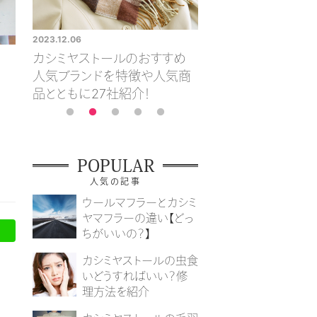
2023.12.06
2023.12.06
すめ
おすすめのカシミヤマフラー
高級カシミヤストー
人気商
をメンズ・レディースに分けて
方とは？ブランドやお
紹介
品についても紹介
POPULAR
人気の記事
ウールマフラーとカシミ
ヤマフラーの違い【どっ
ちがいいの？】
カシミヤストールの虫食
いどうすればいい？修
理方法を紹介