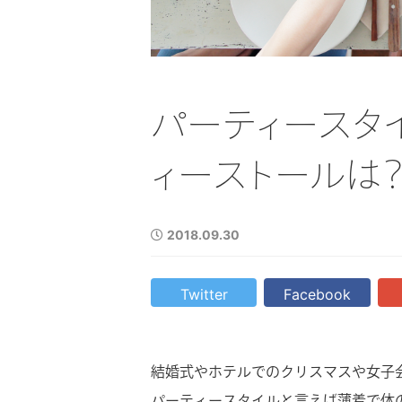
2023.12.06
カシミヤの大判ストールを
ぶならどれがおすすめ？選
パーティースタ
方やおすすめアイテムを紹
ィーストールは？
2018.09.30
Twitter
Facebook
結婚式やホテルでのクリスマスや女子
パーティースタイルと言えば薄着で体