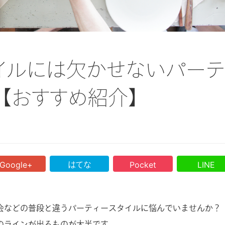
2023.12.06
2023.12.06
選
カシミヤ素材のデメリットと
カシミヤストールのおす
び
は？寿命を伸ばす方法や手入
人気ブランドを特徴や
イルには欠かせないパーテ
介
れ方法を解説
品とともに27社紹介！
【おすすめ紹介】
Google+
はてな
Pocket
LINE
会などの普段と違うパーティースタイルに悩んでいませんか？
のラインが出るものが大半です。