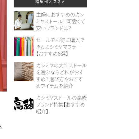
編集部オススメ
主婦におすすめのカシ
ミヤストール！！可愛くて
安いブランドは？
セールでお得に購入で
きるカシミヤマフラー
【おすすめ6選】
カシミヤの大判ストール
を選ぶならどれがおす
すめ？選び方やおすす
めアイテムを紹介
カシミヤストールの高級
ブランド特集【おすすめ
紹介】
人