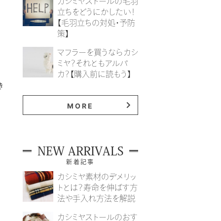
カシミヤストールの毛羽
立ちをどうにかしたい！
【毛羽立ちの対処・予防
策】
。
マフラーを買うならカシ
ミヤ？それともアルパ
カ？【購入前に読もう】
き
MORE
NEW ARRIVALS
新着記事
カシミヤ素材のデメリッ
トとは？寿命を伸ばす方
法や手入れ方法を解説
カシミヤストールのおす