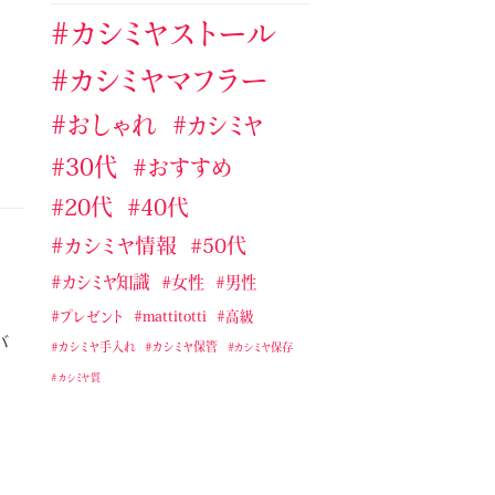
カシミヤストール・マフラー手入
カシミヤストール
れ
カシミヤストール・マフラー手編
カシミヤマフラー
み
おしゃれ
カシミヤ
カシミヤストール・マフラー用ブラ
シ
30代
おすすめ
カシミヤマフラー
20代
40代
ジョンストンズのおすすめカシミ
カシミヤ情報
50代
ヤストール・マフラー
カシミヤ知識
女性
男性
タケオキクチおすすめカシミヤス
トール・マフラー
プレゼント
mattitotti
高級
バ
テストカテゴリー１
カシミヤ手入れ
カシミヤ保管
カシミヤ保存
バーバリーおすすめカシミヤスト
カシミヤ質
ール・マフラー
マッティトッティ
ユニクロおすすめカシミヤストー