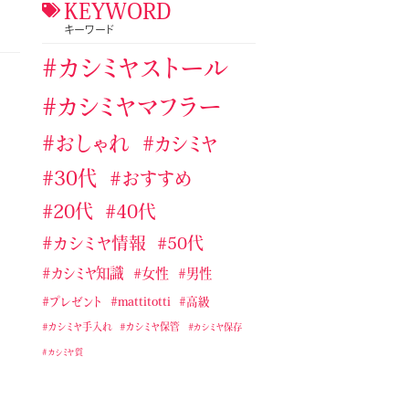
カシミヤストール・マフラーのコラ
KEYWORD
ム
キーワード
カシミヤストール・マフラー手入
カシミヤストール
れ
カシミヤストール・マフラー手編
カシミヤマフラー
み
おしゃれ
カシミヤ
カシミヤストール・マフラー用ブラ
シ
30代
おすすめ
カシミヤマフラー
20代
40代
ジョンストンズのおすすめカシミ
カシミヤ情報
50代
ヤストール・マフラー
カシミヤ知識
女性
男性
タケオキクチおすすめカシミヤス
トール・マフラー
プレゼント
mattitotti
高級
テストカテゴリー１
カシミヤ手入れ
カシミヤ保管
カシミヤ保存
バーバリーおすすめカシミヤスト
カシミヤ質
ール・マフラー
マッティトッティ