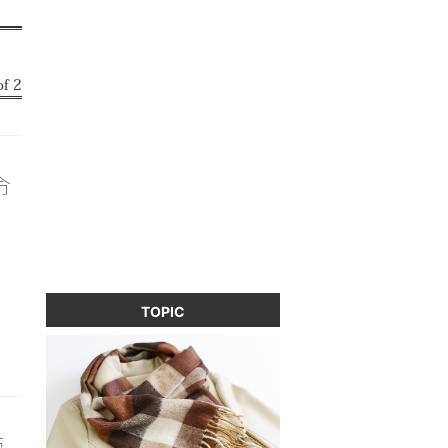
f 2
命
TOPIC
管