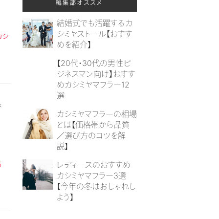
編集部オススメ
結婚式でも活躍するカ
シミヤストール【おすす
カシ
めを紹介】
【20代・30代の男性ビ
ジネスマン向け】おすす
めカシミヤマフラー12
選
で
カシミヤマフラーの相場
とは【価格帯から品質
／選び方のコツを解
説】
情
レディースのおすすめ
カシミヤマフラー3選
【今年の冬はおしゃれし
よう】