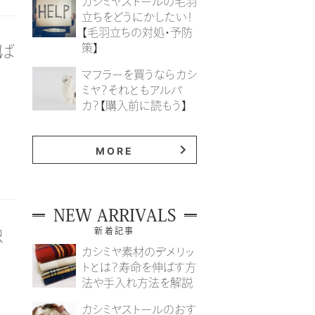
カシミヤストールの毛羽
立ちをどうにかしたい！
【毛羽立ちの対処・予防
策】
ば
マフラーを買うならカシ
ミヤ？それともアルパ
カ？【購入前に読もう】
MORE
NEW ARRIVALS
虫
新着記事
カシミヤ素材のデメリッ
トとは？寿命を伸ばす方
法や手入れ方法を解説
カシミヤストールのおす