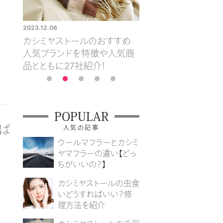
2023.12.06
2023.12.06
トと
カシミヤストールのおすすめ
おすすめのカシミヤマ
や手入
人気ブランドを特徴や人気商
をメンズ・レディース
品とともに27社紹介！
紹介
POPULAR
ば
人気の記事
ウールマフラーとカシミ
ヤマフラーの違い【どっ
ちがいいの？】
カシミヤストールの虫食
いどうすればいい？修
理方法を紹介