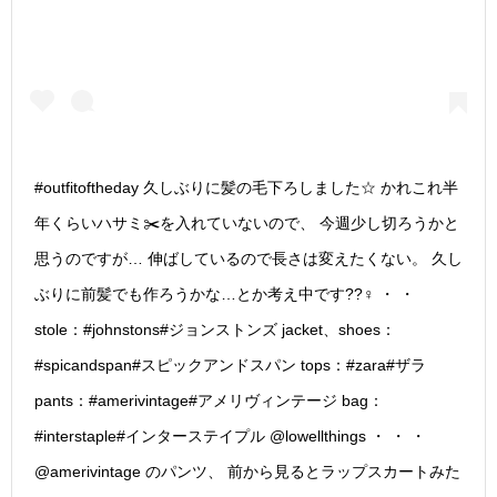
#outfitoftheday 久しぶりに髪の毛下ろしました☆ かれこれ半
年くらいハサミ✂️を入れていないので、 今週少し切ろうかと
思うのですが… 伸ばしているので長さは変えたくない。 久し
ぶりに前髪でも作ろうかな…とか考え中です??‍♀️ ・ ・
stole：#johnstons#ジョンストンズ jacket、shoes：
#spicandspan#スピックアンドスパン tops：#zara#ザラ
pants：#amerivintage#アメリヴィンテージ bag：
#interstaple#インターステイプル @lowellthings ・ ・ ・
@amerivintage のパンツ、 前から見るとラップスカートみた