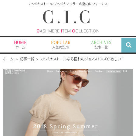
検
カシミヤストール・カシミヤマフラーの魅力にフォーカス
索
C.I.C
C
ASHMERE
I
TEM
C
OLLECTION
HOME
POPULAR
ARCHIVES
ホーム
人気の記事
記事一覧
ホーム
記事一覧
カシミヤストールなら憧れのジョンストンズが欲しい！