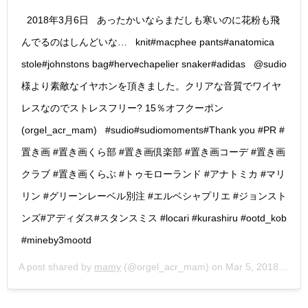
ㅤㅤㅤㅤㅤㅤㅤㅤㅤㅤㅤㅤㅤ ㅤㅤㅤㅤㅤㅤㅤㅤㅤㅤㅤㅤㅤ 2018年3月6日 ㅤㅤㅤㅤㅤㅤㅤㅤㅤㅤㅤㅤㅤ ㅤㅤㅤㅤㅤㅤㅤㅤㅤㅤㅤㅤㅤ あったかいならまだしも寒いのに花粉も飛
んでるのはしんどいな… ㅤㅤㅤㅤㅤㅤㅤㅤㅤㅤㅤㅤㅤ ㅤㅤㅤㅤㅤㅤㅤㅤㅤㅤㅤㅤㅤ knit#macphee pants#anatomica
stole#johnstons bag#hervechapelier snaker#adidas ㅤㅤㅤㅤㅤㅤㅤㅤㅤㅤㅤㅤㅤ ㅤㅤㅤㅤㅤㅤㅤㅤㅤㅤㅤㅤㅤ @sudio
様より素敵なイヤホンを頂きました。クリアな音質でワイヤ
レスなのでストレスフリー? 15％オフクーポン
(orgel_acr_mam) ㅤㅤㅤㅤㅤㅤㅤㅤㅤㅤㅤㅤㅤ ㅤㅤㅤㅤㅤㅤㅤㅤㅤㅤㅤㅤㅤ #sudio#sudiomoments#Thank you #PR #
置き画 #置き画くら部 #置き画倶楽部 #置き画コーデ #置き画
クラブ #置き画くらぶ #トゥモローランド #アナトミカ #マリ
リン #グリーンレーベル別注 #エルベシャプリエ #ジョンスト
ンズ#アディダス#スタンスミス #locari #kurashiru #ootd_kob
#mineby3mootd
A post shared by
mamy
(@orgel_acr_mam) on
Mar 5, 2018 at 6:11pm PST