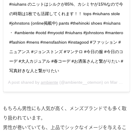
#niuhans のニットはシルクが85%、カシミヤが15%なので今
の時期は1枚でも活躍してくれます！！ tops #niuhans stole
#johnstons (online掲載中) pants #thehinoki shoes #niuhans
・ #ambiente #ootd #myootd #niuhans #johnstons #mantero
#fashion #mens #mensfashion #instagood #ファッション #
ニュアンス #ジョンストンズ #マンテロ #今日の服 #今日のコ
ーデ #大人カジュアル #春コーデ #お洒落さんと繋がりたい #
写真好きな人と繋がりたい
A post shared by
ambiente
(@ambiente__otemon) on
Mar 28, 2018 at 9:59pm PDT
もちろん男性にも人気が高く、メンズブランドでも多く取
り扱われています。
男性が巻いていても、上品でシックなイメージを与えるこ