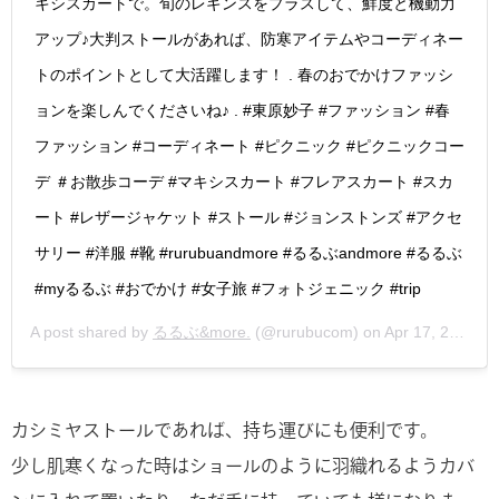
キシスカートで。旬のレギンスをプラスして、鮮度と機動力
アップ♪大判ストールがあれば、防寒アイテムやコーディネー
トのポイントとして大活躍します！ . 春のおでかけファッシ
ョンを楽しんでくださいね♪ . #東原妙子 #ファッション #春
ファッション #コーディネート #ピクニック #ピクニックコー
デ ＃お散歩コーデ #マキシスカート #フレアスカート #スカ
ート #レザージャケット #ストール #ジョンストンズ #アクセ
サリー #洋服 #靴 #rurubuandmore #るるぶandmore #るるぶ
#myるるぶ #おでかけ #女子旅 #フォトジェニック #trip
A post shared by
るるぶ&more.
(@rurubucom) on
Apr 17, 2018 at 8:00pm PDT
カシミヤストールであれば、持ち運びにも便利です。
少し肌寒くなった時はショールのように羽織れるようカバ