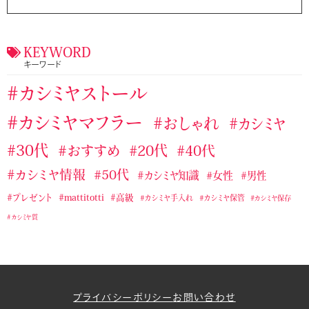
ジョンストンズのおすすめカシミヤストール・マフラー
タケオキクチおすすめカシミヤストール・マフラー
KEYWORD
キーワード
テストカテゴリー１
バーバリーおすすめカシミヤストール・マフラー
カシミヤストール
マッティトッティ
ユニクロおすすめカシミヤストール・マフラー
カシミヤマフラー
おしゃれ
カシミヤ
ラルフローレンのおすすめカシミヤストール・マフラー
30代
おすすめ
20代
40代
ランバンカシミヤストール・マフラー
カシミヤ情報
50代
カシミヤ知識
女性
男性
無印良品のおすすめカシミヤストール・マフラー
プレゼント
mattitotti
高級
カシミヤ手入れ
カシミヤ保管
カシミヤ保存
カシミヤ質
プライバシーポリシー
お問い合わせ