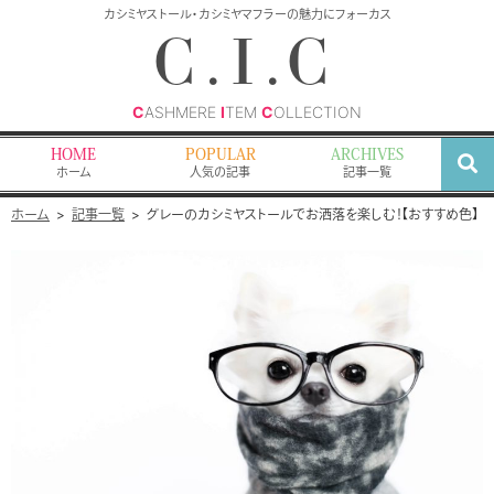
検
カシミヤストール・カシミヤマフラーの魅力にフォーカス
索
C.I.C
C
ASHMERE
I
TEM
C
OLLECTION
HOME
POPULAR
ARCHIVES
ホーム
人気の記事
記事一覧
ホーム
記事一覧
グレーのカシミヤストールでお洒落を楽しむ！【おすすめ色】