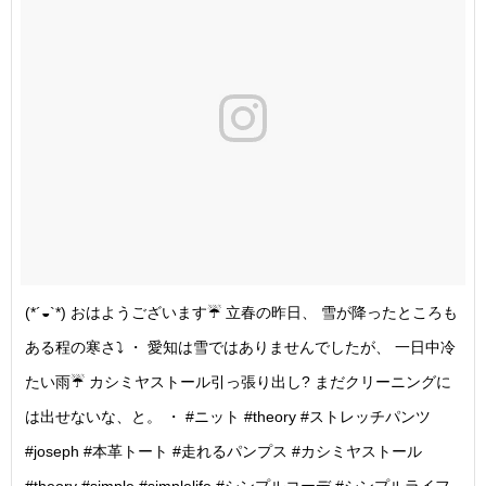
(*´◒`*) おはようございます☔️ 立春の昨日、 雪が降ったところも
ある程の寒さ⤵️ ・ 愛知は雪ではありませんでしたが、 一日中冷
たい雨☔️ カシミヤストール引っ張り出し? まだクリーニングに
は出せないな、と。 ・ #ニット #theory #ストレッチパンツ
#joseph #本革トート #走れるパンプス #カシミヤストール
#theory #simple #simplelife #シンプルコーデ #シンプルライフ