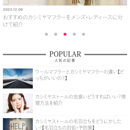
2023.12.06
2
気
おすすめのカシミヤマフラーをメンズ・レディースに分
けて紹介
POPULAR
人気の記事
ウールマフラーとカシミヤマフラーの違い【ど
っちがいいの？】
カシミヤストールの虫食いどうすればいい？修
理方法を紹介
カシミヤストールの毛羽立ちをどうにかした
い！【毛羽立ちの対処・予防策】