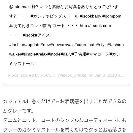
@mtmmaki 様? いつも素敵なお写真をありがとうございま
す? ・・・ #カシミヤビッグストール #isookbaby #pompom
耳あて付きニット帽 #pコート ・・・ http://i-sook.com
・・・ #isook#アイスー
#fashion#update#new#newarrivals#coordinate#style#fashion
walker#simple#relax#mode#daily#子供服#ママコーデ#カシ
ミヤストール
A post shared by
I-SOOK
(@isook_official) on
Jan 9, 2018 at 11:32pm PST
カジュアルに巻くだけでもお洒落感を出すことができるの
がグレーです。
デニムとニット、コートのシンプルなコーディネートにも
グレーのカシミヤストールを巻くだけでグッとお洒落さを