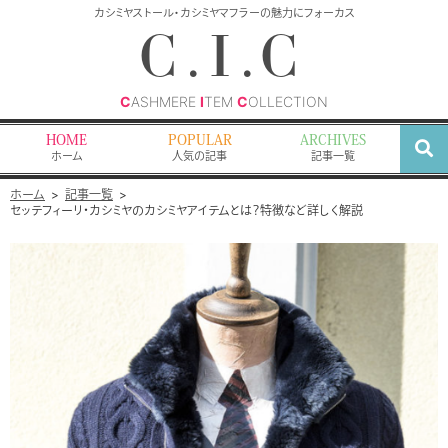
検
カシミヤストール・カシミヤマフラーの魅力にフォーカス
索
C.I.C
C
ASHMERE
I
TEM
C
OLLECTION
HOME
POPULAR
ARCHIVES
ホーム
人気の記事
記事一覧
ホーム
記事一覧
セッテフィーリ・カシミヤのカシミヤアイテムとは？特徴など詳しく解説