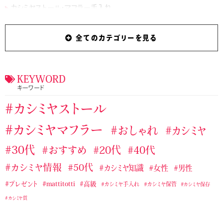
カシミヤストール・マフラー手入れ
カシミヤストール・マフラー手編み
全てのカテゴリーを見る
カシミヤストール・マフラー用ブラシ
カシミヤマフラー
ジョンストンズのおすすめカシミヤストール・マフラー
タケオキクチおすすめカシミヤストール・マフラー
KEYWORD
キーワード
テストカテゴリー１
バーバリーおすすめカシミヤストール・マフラー
カシミヤストール
マッティトッティ
ユニクロおすすめカシミヤストール・マフラー
カシミヤマフラー
おしゃれ
カシミヤ
ラルフローレンのおすすめカシミヤストール・マフラー
30代
おすすめ
20代
40代
ランバンカシミヤストール・マフラー
カシミヤ情報
50代
カシミヤ知識
女性
男性
無印良品のおすすめカシミヤストール・マフラー
プレゼント
mattitotti
高級
カシミヤ手入れ
カシミヤ保管
カシミヤ保存
カシミヤ質