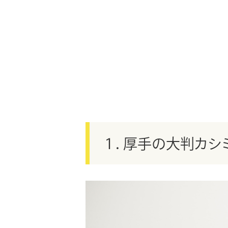
１．厚手の大判カシミ