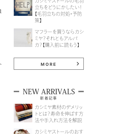
カシミヤストールの毛羽
立ちをどうにかしたい！
ま
【毛羽立ちの対処・予防
策】
マフラーを買うならカシ
ミヤ？それともアルパ
カ？【購入前に読もう】
ト
MORE
NEW ARRIVALS
新着記事
カシミヤ素材のデメリッ
トとは？寿命を伸ばす方
法や手入れ方法を解説
カシミヤストールのおす