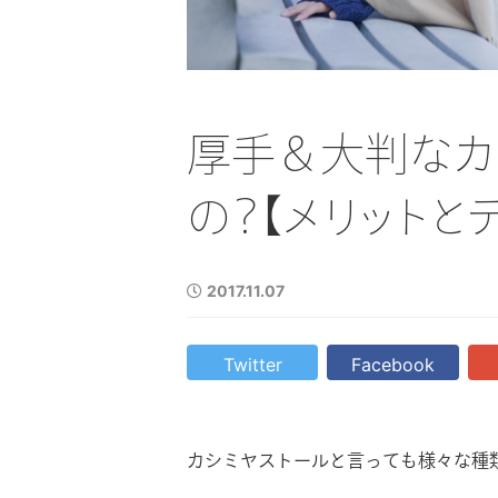
2023.12.06
カシミヤの大判ストールを
ぶならどれがおすすめ？選
厚手＆大判なカ
方やおすすめアイテムを紹
の？【メリットと
2017.11.07
Twitter
Facebook
カシミヤストールと言っても様々な種