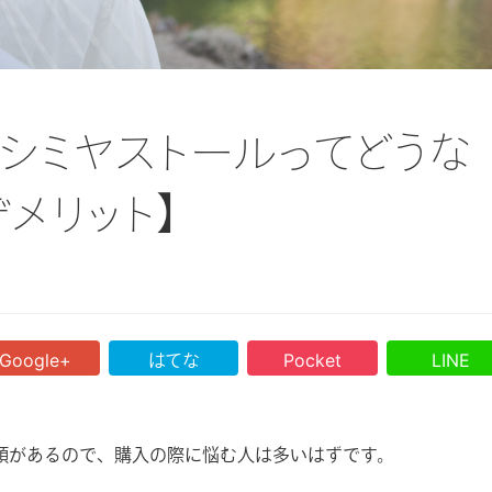
2023.12.06
2023.12.06
選
カシミヤ素材のデメリットと
カシミヤストールのおす
び
は？寿命を伸ばす方法や手入
人気ブランドを特徴や
シミヤストールってどうな
介
れ方法を解説
品とともに27社紹介！
デメリット】
Google+
はてな
Pocket
LINE
類があるので、購入の際に悩む人は多いはずです。