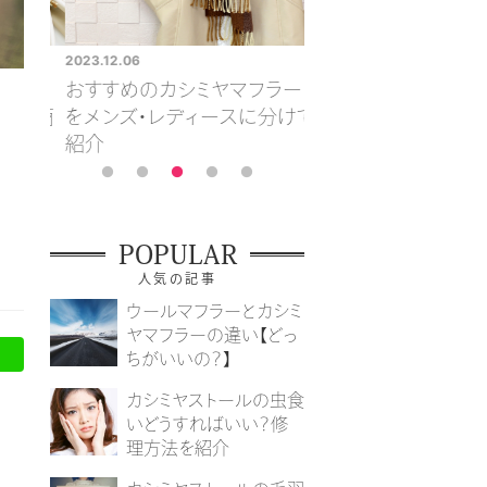
2023.12.06
2023.12.06
すめ
おすすめのカシミヤマフラー
高級カシミヤストー
人気商
をメンズ・レディースに分けて
方とは？ブランドやお
紹介
品についても紹介
POPULAR
人気の記事
ウールマフラーとカシミ
ヤマフラーの違い【どっ
ちがいいの？】
カシミヤストールの虫食
いどうすればいい？修
理方法を紹介