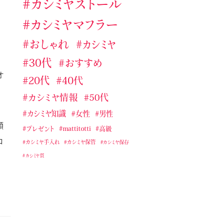
カシミヤストール
れ
カシミヤストール・マフラー手編
カシミヤマフラー
み
おしゃれ
カシミヤ
カシミヤストール・マフラー用ブラ
シ
30代
おすすめ
カシミヤマフラー
オ
20代
40代
ジョンストンズのおすすめカシミ
カシミヤ情報
50代
ヤストール・マフラー
カシミヤ知識
女性
男性
タケオキクチおすすめカシミヤス
トール・マフラー
顔
プレゼント
mattitotti
高級
コ
テストカテゴリー１
カシミヤ手入れ
カシミヤ保管
カシミヤ保存
バーバリーおすすめカシミヤスト
カシミヤ質
ール・マフラー
マッティトッティ
ユニクロおすすめカシミヤストー
ル・マフラー