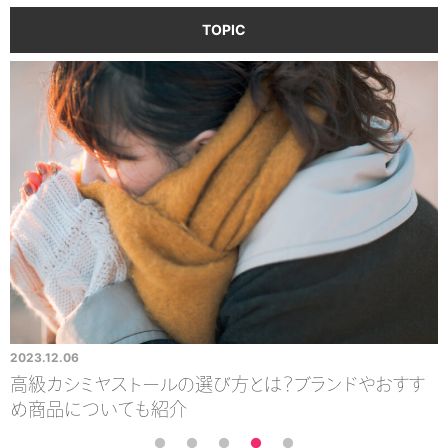
TOPIC
2023.12.06
2
カシミヤの大判ストールを選ぶならどれがおすすめ？選
び方やおすすめアイテムを紹介