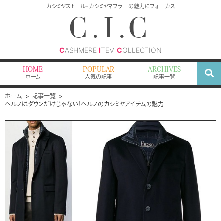
検
カシミヤストール・カシミヤマフラーの魅力にフォーカス
索
C.I.C
C
ASHMERE
I
TEM
C
OLLECTION
HOME
POPULAR
ARCHIVES
ホーム
人気の記事
記事一覧
ホーム
記事一覧
ヘルノはダウンだけじゃない！ヘルノのカシミヤアイテムの魅力