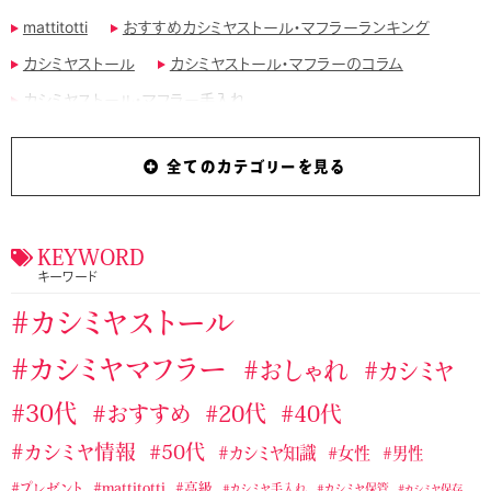
mattitotti
おすすめカシミヤストール・マフラーランキング
カシミヤストール
カシミヤストール・マフラーのコラム
カシミヤストール・マフラー手入れ
カシミヤストール・マフラー手編み
全てのカテゴリーを見る
カシミヤストール・マフラー用ブラシ
カシミヤマフラー
ジョンストンズのおすすめカシミヤストール・マフラー
タケオキクチおすすめカシミヤストール・マフラー
KEYWORD
キーワード
テストカテゴリー１
バーバリーおすすめカシミヤストール・マフラー
カシミヤストール
マッティトッティ
ユニクロおすすめカシミヤストール・マフラー
カシミヤマフラー
おしゃれ
カシミヤ
ラルフローレンのおすすめカシミヤストール・マフラー
30代
おすすめ
20代
40代
ランバンカシミヤストール・マフラー
カシミヤ情報
50代
カシミヤ知識
女性
男性
無印良品のおすすめカシミヤストール・マフラー
プレゼント
mattitotti
高級
カシミヤ手入れ
カシミヤ保管
カシミヤ保存