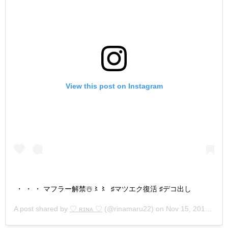
View this post on Instagram
・ ・ ・ マフラー解禁☃️〻〻 ♯マツエク復活 ♯デコ出し
A post shared by
♡ ʀɪɴᴀ ︎♡
(@rinamaru22) on
Nov 15, 2018 at 6:16am PST