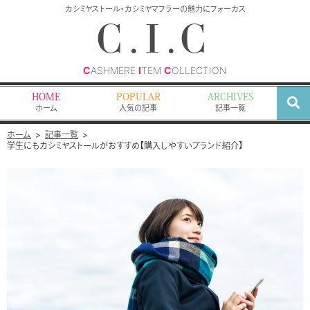
検
カシミヤストール・カシミヤマフラーの魅力にフォーカス
索
C.I.C
C
ASHMERE
I
TEM
C
OLLECTION
HOME
POPULAR
ARCHIVES
ホーム
人気の記事
記事一覧
ホーム
記事一覧
学生にもカシミヤストールがおすすめ【購入しやすいブランド紹介】