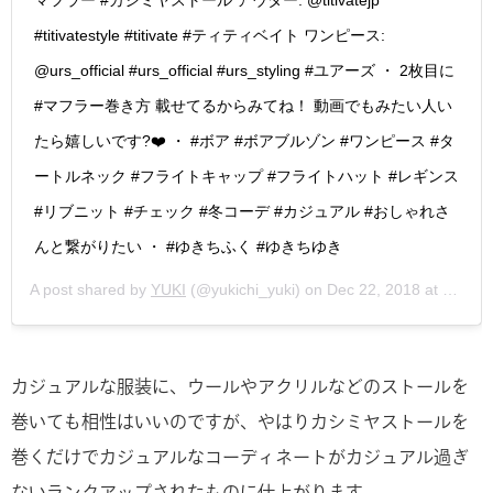
マフラー #カシミヤストール アウター: @titivatejp
#titivatestyle #titivate #ティティベイト ワンピース:
@urs_official #urs_official #urs_styling #ユアーズ ・ 2枚目に
#マフラー巻き方 載せてるからみてね！ 動画でもみたい人い
たら嬉しいです?❤️ ・ #ボア #ボアブルゾン #ワンピース #タ
ートルネック #フライトキャップ #フライトハット #レギンス
#リブニット #チェック #冬コーデ #カジュアル #おしゃれさ
んと繋がりたい ・ #ゆきちふく #ゆきちゆき
A post shared by
YUKI
(@yukichi_yuki) on
Dec 22, 2018 at 5:13pm PST
カジュアルな服装に、ウールやアクリルなどのストールを
巻いても相性はいいのですが、やはりカシミヤストールを
巻くだけでカジュアルなコーディネートがカジュアル過ぎ
ないランクアップされたものに仕上がります。