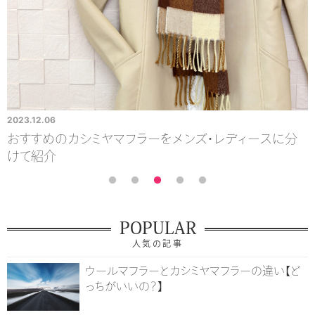
2023.12.06
2
気
おすすめのカシミヤマフラーをメンズ・レディースに分
けて紹介
POPULAR
人気の記事
ウールマフラーとカシミヤマフラーの違い【ど
っちがいいの？】