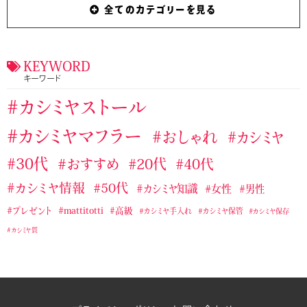
全てのカテゴリーを見る
カシミヤストール・マフラー用ブラシ
カシミヤマフラー
ジョンストンズのおすすめカシミヤストール・マフラー
タケオキクチおすすめカシミヤストール・マフラー
KEYWORD
キーワード
テストカテゴリー１
バーバリーおすすめカシミヤストール・マフラー
カシミヤストール
マッティトッティ
ユニクロおすすめカシミヤストール・マフラー
カシミヤマフラー
おしゃれ
カシミヤ
ラルフローレンのおすすめカシミヤストール・マフラー
30代
おすすめ
20代
40代
ランバンカシミヤストール・マフラー
カシミヤ情報
50代
カシミヤ知識
女性
男性
無印良品のおすすめカシミヤストール・マフラー
プレゼント
mattitotti
高級
カシミヤ手入れ
カシミヤ保管
カシミヤ保存
カシミヤ質