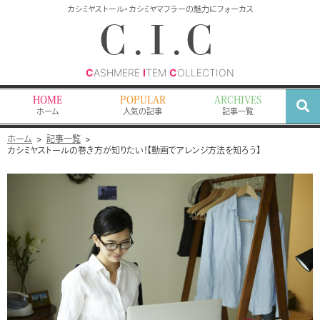
検
カシミヤストール・カシミヤマフラーの魅力にフォーカス
索
C.I.C
C
ASHMERE
I
TEM
C
OLLECTION
HOME
POPULAR
ARCHIVES
ホーム
人気の記事
記事一覧
ホーム
記事一覧
カシミヤストールの巻き方が知りたい！【動画でアレンジ方法を知ろう】