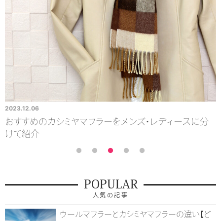
2023.12.06
2
気
おすすめのカシミヤマフラーをメンズ・レディースに分
けて紹介
POPULAR
人気の記事
ウールマフラーとカシミヤマフラーの違い【ど