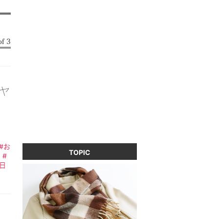
f 3
ヤ
#お
TOPIC
#
日