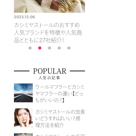
2023.12.06
2023.12.06
トと
カシミヤストールのおすすめ
おすすめのカシミヤマ
や手入
人気ブランドを特徴や人気商
をメンズ・レディース
品とともに27社紹介！
紹介
POPULAR
人気の記事
ウールマフラーとカシミ
ヤマフラーの違い【どっ
ちがいいの？】
カシミヤストールの虫食
いどうすればいい？修
理方法を紹介