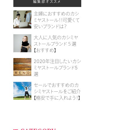
編集部オススメ
主婦におすすめのカシ
ミヤストール！！可愛くて
安いブランドは？
大人に人気のカシミヤ
ストールブランド５選
【おすすめ】
2020年注目したいカシ
ミヤストールブランド5
選
セールでおすすめのカ
シミヤストールをご紹介
【格安で手に入れよう！】