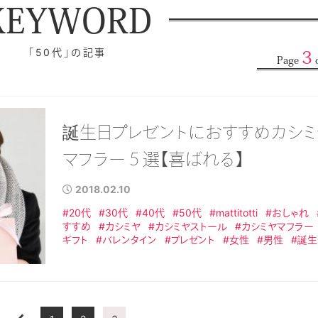
KEYWORD
「50代」の記事
3
Page
o
誕生日プレゼントにおすすめカシミ
マフラー５選【喜ばれる】
2018.02.10
#20代
#30代
#40代
#50代
#mattitotti
#おしゃれ
すすめ
#カシミヤ
#カシミヤストール
#カシミヤマフラー
ギフト
#バレンタイン
#プレゼント
#女性
#男性
#誕生