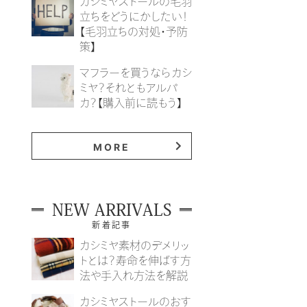
カシミヤストールの毛羽
立ちをどうにかしたい！
【毛羽立ちの対処・予防
策】
マフラーを買うならカシ
ミヤ？それともアルパ
カ？【購入前に読もう】
MORE
NEW ARRIVALS
新着記事
カシミヤ素材のデメリッ
トとは？寿命を伸ばす方
法や手入れ方法を解説
カシミヤストールのおす