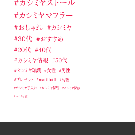
カシミヤストール
れ
カシミヤストール・マフラー手編
カシミヤマフラー
み
おしゃれ
カシミヤ
カシミヤストール・マフラー用ブラ
シ
30代
おすすめ
カシミヤマフラー
20代
40代
ジョンストンズのおすすめカシミ
カシミヤ情報
50代
ヤストール・マフラー
カシミヤ知識
女性
男性
タケオキクチおすすめカシミヤス
トール・マフラー
プレゼント
mattitotti
高級
テストカテゴリー１
カシミヤ手入れ
カシミヤ保管
カシミヤ保存
バーバリーおすすめカシミヤスト
カシミヤ質
ール・マフラー
マッティトッティ
ユニクロおすすめカシミヤストー
ル・マフラー