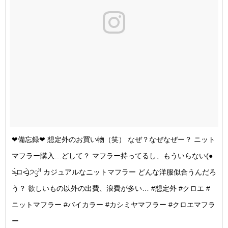
❤︎備忘録❤︎ 想定外のお買い物（笑） なぜ？なぜなぜー？ ニット
マフラー購入…どして？ マフラー持ってるし、もういらない(●
˃̶͈̀ロ˂̶͈́)੭ꠥ⁾⁾ カジュアルなニットマフラー どんな洋服似合うんだろ
う？ 欲しいもの以外の出費、浪費が多い… #想定外 #クロエ #
ニットマフラー #バイカラー #カシミヤマフラー #クロエマフラ
ー