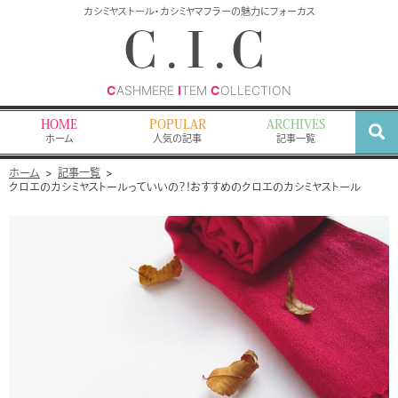
検
カシミヤストール・カシミヤマフラーの魅力にフォーカス
索
C.I.C
C
ASHMERE
I
TEM
C
OLLECTION
HOME
POPULAR
ARCHIVES
ホーム
人気の記事
記事一覧
ホーム
記事一覧
クロエのカシミヤストールっていいの？！おすすめのクロエのカシミヤストール