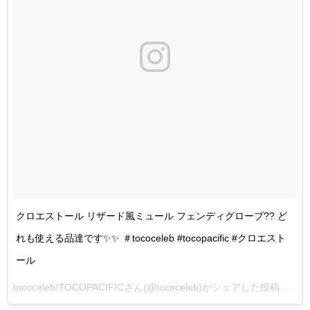
クロエストール リザード風ミュール フェンディグローブ?? ど
れも使える品達です✨✨ ＃tococeleb #tocopacific #クロエスト
ール
tococeleb/TOCOPACIFICさん(@tococeleb)がシェアした投稿 –
201