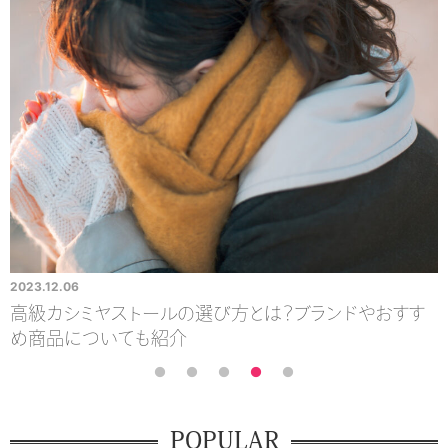
2023.12.06
2
カシミヤの大判ストールを選ぶならどれがおすすめ？選
び方やおすすめアイテムを紹介
POPULAR