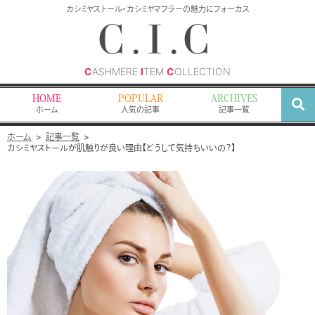
検
カシミヤストール・カシミヤマフラーの魅力にフォーカス
索
C.I.C
C
ASHMERE
I
TEM
C
OLLECTION
HOME
POPULAR
ARCHIVES
ホーム
人気の記事
記事一覧
ホーム
記事一覧
カシミヤストールが肌触りが良い理由【どうして気持ちいいの？】