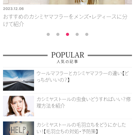
2023.12.06
2
気
おすすめのカシミヤマフラーをメンズ・レディースに分
けて紹介
POPULAR
人気の記事
ウールマフラーとカシミヤマフラーの違い【ど
っちがいいの？】
カシミヤストールの虫食いどうすればいい？修
理方法を紹介
カシミヤストールの毛羽立ちをどうにかした
い！【毛羽立ちの対処・予防策】