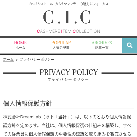
検
カシミヤストール・カシミヤマフラーの魅力にフォーカス
索
C.I.C
C
ASHMERE
I
TEM
C
OLLECTION
HOME
POPULAR
ARCHIVES
ホーム
人気の記事
記事一覧
ホーム
プライバシーポリシー
PRIVACY POLICY
プライバシーポリシー
個人情報保護方針
株式会社DreamLab（以下「当社」）は、以下のとおり個人情報保
護方針を定めます。当社は、個人情報保護の仕組みを構築し、すべ
ての従業員に個人情報保護の重要性の認識と取り組みを徹底させる